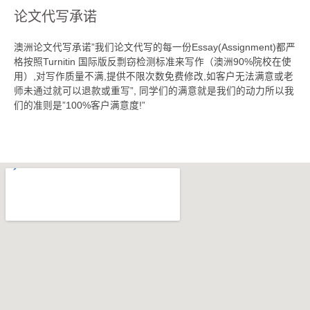
论文代写承诺
澳洲论文代写承诺”我们论文代写的每一份Essay(Assignment)都严
格按照Turnitin 国际版反剽窃检测标准来写作（澳洲90%院校在使
用）,对写作质量不满,提供不限次数免费修改,如客户无法满意或老
师未通过就可以退款或重写”, 同学们的满意就是我们的动力所以我
们的准则是”100%客户满意度!”