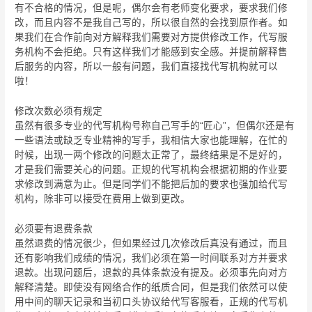
有不合格的情况，但是呢，偶尔会有老师变化要求，要求我们修
改，而且内容不是我自己写的，所以很自然的会找到原作者。如
果我们在合作前向对方解释我们需要对方提供修改工作，代写服
务机构不会拒绝。只有这样我们才能感到安全感。并提前解释售
后服务的内容，所以一般有问题，我们直接找代写机构就可以
啦！
修改次数必须有规定
虽然有很多专业的代写机构号称自己写手的“匠心”，但偶尔还是有
一些语法或缺乏专业精神的写手，我相信大家也能理解，在忙的
时候，出现一两个修改的问题太正常了，最终结果是不是好的，
才是我们需要关心的问题。正规的代写机构会根据初期的作业要
求修改到满意为止。但是同学们不能把后加的要求也强加给代写
机构，除非可以接受在费用上做到更改。
必须要有退费条款
虽然退费的情况很少，但如果经过几次修改后真没有通过，而且
还有影响我们成绩的情况，我们必须在第一时间联系对方并要求
退款。出现问题后，退款的具体条款没有提及。必须事先向对方
解释清楚。即使没有网络合作的纸质合同，但是我们依然可以使
用中间的聊天记录和当初口头协议给代写客服看，正规的代写机