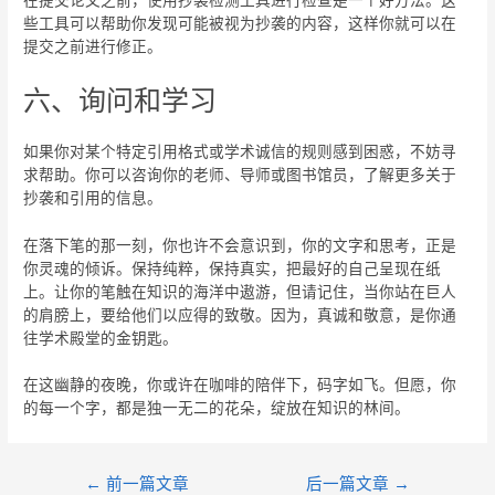
在提交论文之前，使用抄袭检测工具进行检查是一个好方法。这
些工具可以帮助你发现可能被视为抄袭的内容，这样你就可以在
提交之前进行修正。
六、询问和学习
如果你对某个特定引用格式或学术诚信的规则感到困惑，不妨寻
求帮助。你可以咨询你的老师、导师或图书馆员，了解更多关于
抄袭和引用的信息。
在落下笔的那一刻，你也许不会意识到，你的文字和思考，正是
你灵魂的倾诉。保持纯粹，保持真实，把最好的自己呈现在纸
上。让你的笔触在知识的海洋中遨游，但请记住，当你站在巨人
的肩膀上，要给他们以应得的致敬。因为，真诚和敬意，是你通
往学术殿堂的金钥匙。
在这幽静的夜晚，你或许在咖啡的陪伴下，码字如飞。但愿，你
的每一个字，都是独一无二的花朵，绽放在知识的林间。
←
前一篇文章
后一篇文章
→