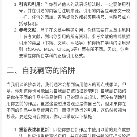
引言和引用
：当你引述他人的话语或想法时，一定要使用引
号，并在引述的内容后注明来源。引用的内容应与原文一模
一样，任何的添加、省略或修改都必须用括号、省略号或方
括号标明。
参考文献
：除了在文章中明确引用，你还需要在文章末尾附
上参考文献，列出你引用的所有资料。参考文献的格式根据
引用的类型（书籍、文章、网站等）和你所在学科的引用规
则（如APA、MLA、Chicago等）而有所不同。因此，你需
要掌握你所在学科的正确引用格式。
二、自我剽窃的陷阱
当我们谈论抄袭时，我们通常会想到借用他人的观点或想法，但
是，你知道你也可能因为自我剽窃被指控抄袭吗？自我剽窃指的
是你在不同的作品中重复使用自己的观点或想法，而没有明确引
用你之前的作品。虽然这些想法或观点是你自己的，但如果你在
不同的作品中重复使用它们，而没有适当的引用，这仍然被视为
抄袭。要避免自我剽窃，你可以采取以下措施：
重新表述和更新
：即使你想在新作品中使用以前的观点或想
法，也应该重新表述它们，并在必要时提供新的证据或论据