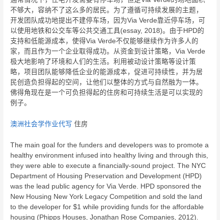
不够大，容纳不了这么多的居民。为了遵循可持续发展的主题，
开发团队成功地提出不建停车场，因为Via Verde靠近停车场，可
以使用地铁和公交车等公共交通工具(essay, 2018)。由于HPD的
支持和低能源成本，使得Via Verde不仅能够继续作为许多人的
家，而且作为一个企业取得成功。从资金到设计策略，Via Verde
极大地影响了环境和人们的生活。利用被动设计策略等设计策
略，项目团队能够降低企业的能源成本，促进可持续性，并为居
民创造负担得起的空间，让他们以整体的方式与自然融为一体。
佛得角现在是一个可负担得起的住房和可持续生活是可以实现的
例子。
澳洲社会学作业代写
住房
The main goal for the funders and developers was to promote a
healthy environment infused into healthy living and through this,
they were able to execute a financially-sound project. The NYC
Department of Housing Preservation and Development (HPD)
was the lead public agency for Via Verde. HPD sponsored the
New Housing New York Legacy Competition and sold the land
to the developer for $1 while providing funds for the affordable
housing (Phipps Houses, Jonathan Rose Companies, 2012).