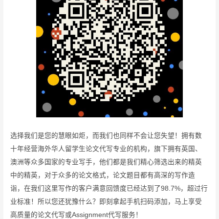
选择我们是您的慧眼如炬，而我们也同样不会让您失望！拥有数
十年经营海外华人留学生论文代写专业的机构，旗下拥有英国、
澳洲等众多国家的专业写手，他们都是我们精心筛选出来的精英
中的精英，对于众多的论文格式，论文题目都有高深的写作造
诣，在我们这里写作的客户满意回馈度已经达到了98.7%，超过行
业标准！所以您还犹豫什么？即刻拿起手机扫码添加，马上享受
高质量的论文代写或Assignment代写服务！