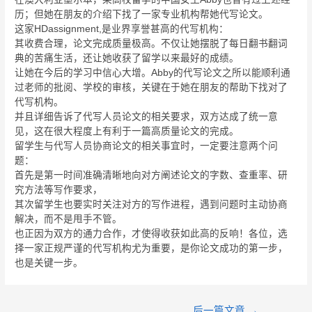
历；但她在朋友的介绍下找了一家专业机构帮她代写论文。
这家HDassignment,是业界享誉甚高的代写机构：
其收费合理，论文完成质量极高。不仅让她摆脱了每日翻书翻词
典的苦痛生活，还让她收获了留学以来最好的成绩。
让她在今后的学习中信心大增。Abby的代写论文之所以能顺利通
过老师的批阅、学校的审核，关键在于她在朋友的帮助下找对了
代写机构。
并且详细告诉了代写人员论文的相关要求，双方达成了统一意
见，这在很大程度上有利于一篇高质量论文的完成。
留学生与代写人员协商论文的相关事宜时，一定要注意两个问
题：
首先是第一时间准确清晰地向对方阐述论文的字数、查重率、研
究方法等写作要求，
其次留学生也要实时关注对方的写作进程，遇到问题时主动协商
解决，而不是甩手不管。
也正因为双方的通力合作，才使得收获如此高的反响！各位，选
择一家正规严谨的代写机构尤为重要，是你论文成功的第一步，
也是关键一步。
后一篇文章
→