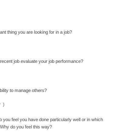
t thing you are looking for in a job?
）
ecent job evaluate your job performance?
）
ility to manage others?
？）
you feel you have done particularly well or in which
Why do you feel this way?