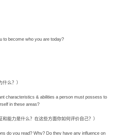
u to become who you are today?
为什么？）
t characteristics & abilities a person must possess to
elf in these areas?
征和能力是什么？在这些方面你如何评价自己？）
ons do you read? Why? Do they have any influence on