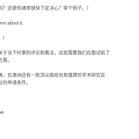
吗？还是你通常很快下定决心？举个例子。）
me about it.
。）
关于当下时事的评论和看法，这就需要我们在面试前了
之需。
睐，在澳洲还有一批顶尖高校也有雄厚的学术研究实
业的申请条件。
on