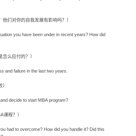
？他们对你的自我发展有影响吗？）
uation you have been under in recent years? How did
是怎么应付的？）
and failure in the last two years.
败）
 and decide to start MBA program?
A课程？）
you had to overcome? How did you handle it? Did this