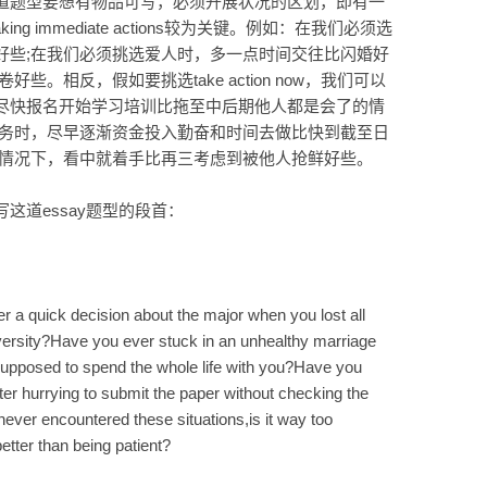
道题型要想有物品可写，必须开展状况的区划，即有一
ing immediate actions较为关键。例如：在我们必须选
好些;在我们必须挑选爱人时，多一点时间交往比闪婚好
。相反，假如要挑选take action now，我们可以
尽快报名开始学习培训比拖至中后期他人都是会了的情
任务时，尽早逐渐资金投入勤奋和时间去做比快到截至日
的情况下，看中就着手比再三考虑到被他人抢鲜好些。
这道essay题型的段首：
 a quick decision about the major when you lost all
niversity?Have you ever stuck in an unhealthy marriage
 supposed to spend the whole life with you?Have you
er hurrying to submit the paper without checking the
ever encountered these situations,is it way too
better than being patient?