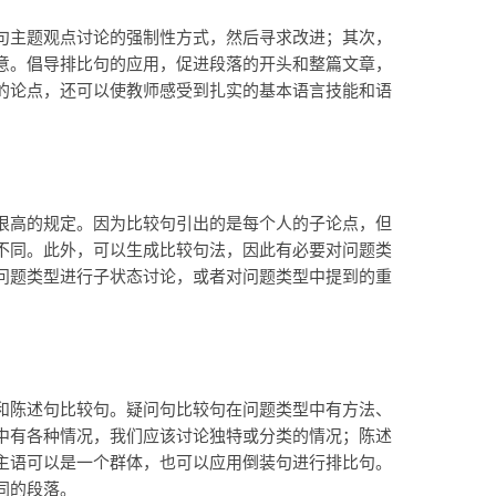
句主题观点讨论的强制性方式，然后寻求改进；其次，
意。倡导排比句的应用，促进段落的开头和整篇文章，
的论点，还可以使教师感受到扎实的基本语言技能和语
很高的规定。因为比较句引出的是每个人的子论点，但
不同。此外，可以生成比较句法，因此有必要对问题类
问题类型进行子状态讨论，或者对问题类型中提到的重
和陈述句比较句。疑问句比较句在问题类型中有方法、
中有各种情况，我们应该讨论独特或分类的情况；陈述
主语可以是一个群体，也可以应用倒装句进行排比句。
同的段落。