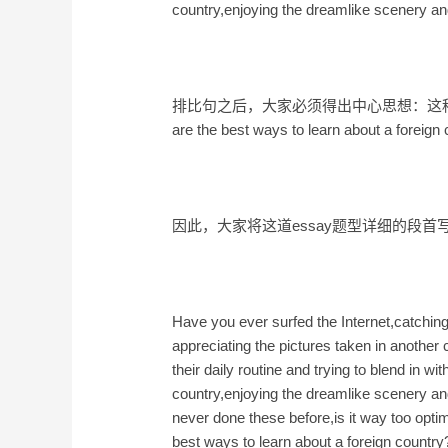
country,enjoying the dreamlike scenery and
排比句之后，大家必须得出中心思想：这种也没有做
are the best ways to learn about a foreign
因此，大家将这道essay题型详细的段首
Have you ever surfed the Internet,catchin
appreciating the pictures taken in anothe
their daily routine and trying to blend in 
country,enjoying the dreamlike scenery and
never done these before,is it way too opt
best ways to learn about a foreign country