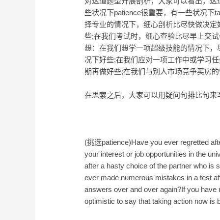
对这道题型开展剖析，大家可以看出，这
些状况下patience很重要，有一些状况下tak
择专业的情况下，细心剖析比尽快做决定
些;在我们考试时，细心查验比尽早上交试卷好些
想：在我们想学一项超级技能的情况下，
况下好些;在我们应对一项工作中或学习
期再做好些;在我们与别人市场竞争买房
在思索之后，大家可以用疑问句排比句来写
(挑选patience)Have you ever regretted after
your interest or job opportunities in the u
after a hasty choice of the partner who is
ever made numerous mistakes in a test aft
answers over and over again?If you have n
optimistic to say that taking action now is 