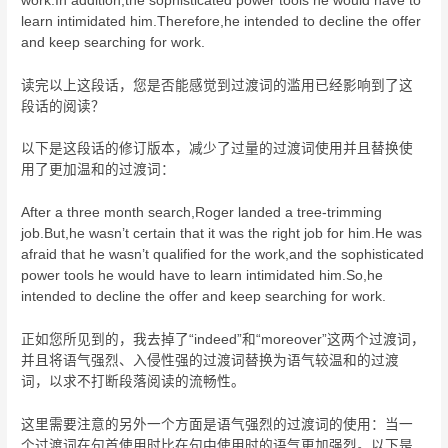
work.In addition,the sophisticated power tools he would have to
learn intimidated him.Therefore,he intended to decline the offer
and keep searching for work.
读完以上这段话，您是否能感觉到过渡词的滥用已经影响到了这
段话的阅读？
以下是这段话的修订版本，减少了过量的过渡词使用并且替换使
用了更加温和的过渡词：
After a three month search,Roger landed a tree-trimming
job.But,he wasn’t certain that it was the right job for him.He was
afraid that he wasn’t qualified for the work,and the sophisticated
power tools he would have to learn intimidated him.So,he
intended to decline the offer and keep searching for work.
正如您所见到的，我去掉了“indeed”和“moreover”这两个过渡词，
并且将语气强烈、入侵性强的过渡词替换为语气较温和的过渡
词，以求不打断段落阅读的流畅性。
这里需要注意的另外一个方面是语气强烈的过渡词的使用：当一
个过渡词在句首使用时比在句中使用时的语气更加强烈。以下是