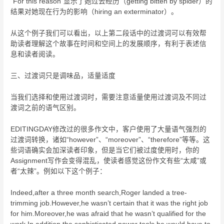
“For this reason”显示了她过去经历（getting bitten by spider）的
结果对她现在行为的影响（hiring an exterminator）。
从这个例子我们可以看出，以上第二段话中的过渡词可以有效帮
助读者理解这个故事在时间和空间上的发展顺序，有利于表述信
息和读者阅读。
三、过渡词只是调味品，适量适度
当我们选择和使用过渡词时，需要注意适量使用过渡词及不同过
渡词之前的语气区别。
EDITINGDAY修改过的很多作文中，客户使用了大量语气强烈的
过渡词转换，诸如“however”、“moreover”、“therefore”等等。这
些词语确实会加深读者印象，但是当它们被过度使用时，你的
Assignment写作会变得混乱，使读者感觉这份作文有些“太咸”或
者“太辣”。例如以下这个例子：
Indeed,after a three month search,Roger landed a tree-
trimming job.However,he wasn’t certain that it was the right job
for him.Moreover,he was afraid that he wasn’t qualified for the