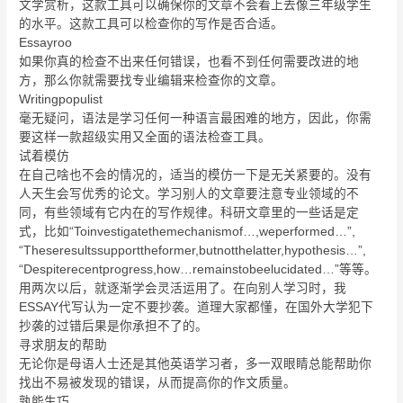
文学赏析，这款工具可以确保你的文章不会看上去像三年级学生
的水平。这款工具可以检查你的写作是否合适。
Essayroo
如果你真的检查不出来任何错误，也看不到任何需要改进的地
方，那么你就需要找专业编辑来检查你的文章。
Writingpopulist
毫无疑问，语法是学习任何一种语言最困难的地方，因此，你需
要这样一款超级实用又全面的语法检查工具。
试着模仿
在自己啥也不会的情况的，适当的模仿一下是无关紧要的。没有
人天生会写优秀的论文。学习别人的文章要注意专业领域的不
同，有些领域有它内在的写作规律。科研文章里的一些话是定
式，比如“Toinvestigatethemechanismof…,weperformed…”,
“Theseresultssupporttheformer,butnotthelatter,hypothesis…”,
“Despiterecentprogress,how…remainstobeelucidated…”等等。
用两次以后，就逐渐学会灵活运用了。在向别人学习时，我
ESSAY代写认为一定不要抄袭。道理大家都懂，在国外大学犯下
抄袭的过错后果是你承担不了的。
寻求朋友的帮助
无论你是母语人士还是其他英语学习者，多一双眼睛总能帮助你
找出不易被发现的错误，从而提高你的作文质量。
孰能生巧