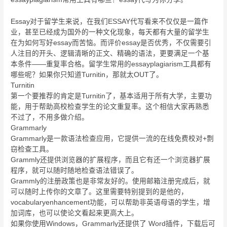
Essay对于留学生来说，在我们ESSAY代写看来不仅仅是一篇作
业，甚至已经成为国外的一种文化现象，每天都有大量的留学生
在为如何写好essay而苦恼。而评价essay是否优秀，不仅需要引
人注目的开头、逻辑清晰的正文、精确的语法，更要满足一个基
本条件——重复率合格。留学生常用的essayplagiarism工具都有
哪些呢？如果你只知道Turnitin，那就太OUT了。
Turnitin
第一个要推荐的肯定是Turnitin了，基本适用于所有大学，主要功
能，用于帮助高校检查学生的论文重复率。这个相信大家再熟悉
不过了，不用多做介绍。
Grammarly
Grammarly是一款语法检查应用，它提供一流的在线免费校对+剽
窃检查工具。
Grammly还提供浏览器的扩展程序，而且它有还一个浏览器扩展
程序，就可以随时随地检查语法错误了。
Grammly的注册政策也是非常友好的。使用邮箱注册完成后，就
可以随时上传你的文章了。这里需要特别提到的是他的，
vocabularyenhancement功能，可以帮助非英语母语的学生，增
加词库，也可以使论文看起来更高大上。
如果你使用Windows，Grammarly还提供了 Word插件，下载后可