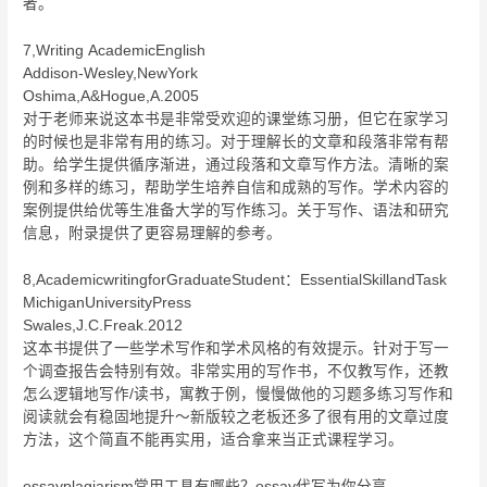
者。
7,Writing AcademicEnglish
Addison-Wesley,NewYork
Oshima,A&Hogue,A.2005
对于老师来说这本书是非常受欢迎的课堂练习册，但它在家学习
的时候也是非常有用的练习。对于理解长的文章和段落非常有帮
助。给学生提供循序渐进，通过段落和文章写作方法。清晰的案
例和多样的练习，帮助学生培养自信和成熟的写作。学术内容的
案例提供给优等生准备大学的写作练习。关于写作、语法和研究
信息，附录提供了更容易理解的参考。
8,AcademicwritingforGraduateStudent：EssentialSkillandTask
MichiganUniversityPress
Swales,J.C.Freak.2012
这本书提供了一些学术写作和学术风格的有效提示。针对于写一
个调查报告会特别有效。非常实用的写作书，不仅教写作，还教
怎么逻辑地写作/读书，寓教于例，慢慢做他的习题多练习写作和
阅读就会有稳固地提升～新版较之老板还多了很有用的文章过度
方法，这个简直不能再实用，适合拿来当正式课程学习。
essayplagiarism常用工具有哪些？essay代写为你分享。