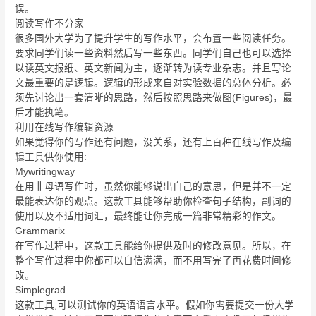
误。
阅读写作不分家
很多国外大学为了提升学生的写作水平，会布置一些阅读任务。
要求同学们读一些资料然后写一些东西。同学们自己也可以选择
以读英文报纸、英文新闻为主，逐渐转为读专业杂志。并且写论
文最重要的是逻辑。逻辑的形成来自对实验数据的总体分析。必
须先讨论出一套清晰的思路，然后按照思路来做图(Figures)，最
后才能执笔。
利用在线写作编辑资源
如果觉得你的写作还有问题，没关系，还有上百种在线写作及编
辑工具供你使用:
Mywritingway
在用非母语写作时，虽然你能够说出自己的意思，但是并不一定
最能表达你的观点。这款工具能够帮助你检查句子结构，副词的
使用以及不适用词汇，最终能让你完成一篇非常精彩的作文。
Grammarix
在写作过程中，这款工具能给你提供及时的修改意见。所以，在
整个写作过程中你都可以自信满满，而不用写完了再花费时间修
改。
Simplegrad
这款工具,可以测试你的英语语言水平。假如你需要提交一份大学