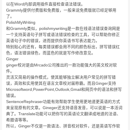
以在Word内部调用插件直接检查语法错误。
Grammly提供付费版和免费版，一般来说免费版就已经足够用
了。
PolishMyWriting
和Grammly类似，polishmywriting是一款在线语法错误查询网是
一个支持英语句子拼写或语法错误检查的工具，可以帮助你修正
英语句子中的错误，进而提供你英语书写表达能力。
特别贴心的还有，每类错误都会用不同的颜色标出，拼写错误红
色，语法错误绿色，而蓝色的就是写作修改意见。
Ginger
ginger校对是由Mrcado公司推出的一款功能强大的英文校对软
件。
灵活又简易的操作模式，使其能够独立解决用户常见的拼写错
误，高效和实用使其在语言文章校对届称霸。而且Ginger支持
Microsoftword,PowerPoint,Outlook,Gmail和网页中的语法和拼写
错误。
SentenceRephraser功能有效帮助学生使用更地道更英语的方式
来呈现原有的文章。Gineger还支持语音发音，可以说是一本活词
典了。Translate功能可以把你写的英语论文翻译成地道的法语、
希腊语等等。
所以，Ginger不仅是一款语法、拼音校对软件，还是英语写作软